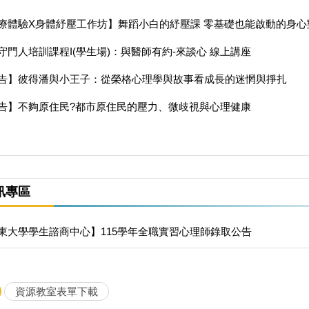
療體驗X身體紓壓工作坊】舞蹈小白的紓壓課 零基礎也能啟動的身心
守門人培訓課程I(學生場)：與醫師有約-來談心 線上講座
告】彼得潘與小王子：從榮格心理學與故事看成長的迷惘與掙扎
告】不夠原住民?都市原住民的壓力、微歧視與心理健康
訊專區
東大學學生諮商中心】115學年全職實習心理師錄取公告
資源教室表單下載