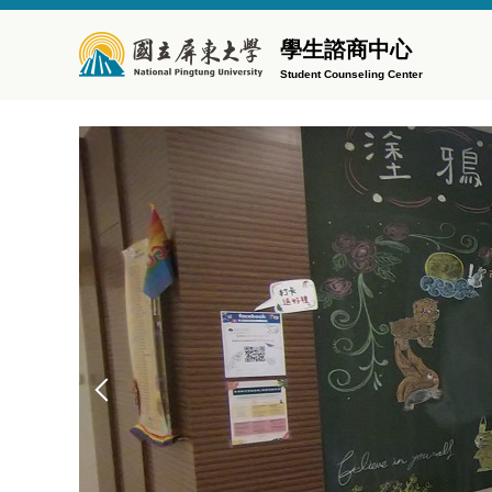
跳
到
學生諮商中心
主
Student Counseling Center
要
內
容
區