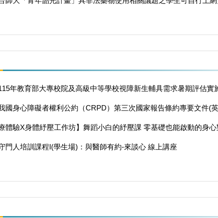
台師大「青年韶光計畫」具非法藥物使用相關議題之學生可自行上網
115年教育部大專校院及高級中等學校視障新生輔具需求暑期評估實
我國身心障礙者權利公約（CRPD）第三次國家報告條約專要文件(英
療體驗X身體紓壓工作坊】舞蹈小白的紓壓課 零基礎也能啟動的身心
守門人培訓課程I(學生場)：與醫師有約-來談心 線上講座