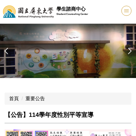
跳
學生諮商中心
到
Student Counseling Center
主
要
內
容
區
首頁
重要公告
【公告】114學年度性別平等宣導