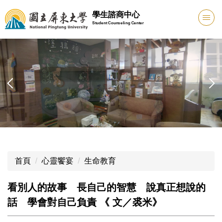
跳
學生諮商中心
到
Student Counseling Center
主
要
內
容
區
首頁
心靈饗宴
生命教育
看別人的故事 長自己的智慧 說真正想說的
話 學會對自己負責 《 文／裘米》